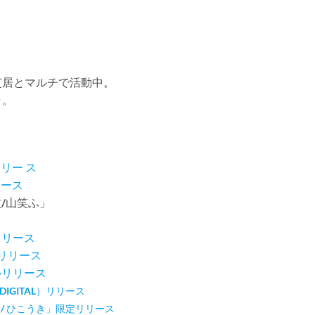
芝居とマルチで活動中。
ラ。
リー ス
リース
紋/山笑ふ」
リリース
リリース
ルリリース
D&DIGITAL）リリース
/ ひこうき」限定リリース