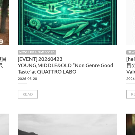
NEWS LIVE HEIMRECORD
NEWS
９度目
[EVENT] 20260423
[h
沢
YOUNG,MIDDLE&OLD “Non Genre Good
目の
Taste”at QUATTRO LABO
Val
2026-03-28
2026
READ
R