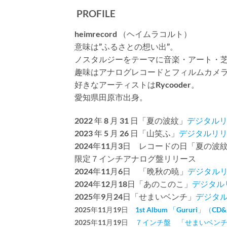
PROFILE
heimrecord （ヘイムラコルト）
意味は”ふるさとの想い出”。
ノスタルジーをテーマに音楽・アート・
趣味はアナログレコードとフィルムカメ
好きなアーティストはRycooder。
愛知県田原市出身。
2022 年 8 月 31 日「夏の波紋」
デジタルリ
2023 年 5 月 26 日「山笑ふ」
デジタルリ
2024年11月3日 レコードの日「夏の波
限定７インチアナログ盤リリース
2024年11月6日 「晩秋の暁」
デジタル
2024年12月18日「あのこのこ」
デジタル
2025年9月24日「せまいベンチ」
デジタ
2025年11月19日
1st Album 「Gururi」（C
2025年11月19日
７インチ盤 「せまいベンチ