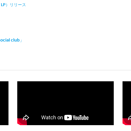
D / LP）リリース
social club」