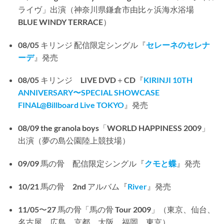
ライヴ」出演（神奈川県鎌倉市由比ヶ浜海水浴場
BLUE WINDY TERRACE）
08/05 キリンジ 配信限定シングル『
セレーネのセレナ
ーデ
』発売
08/05 キリンジ LIVE DVD＋CD『
KIRINJI 10TH
ANNIVERSARY〜SPECIAL SHOWCASE
FINAL@Billboard Live TOKYO
』発売
08/09 the granola boys「WORLD HAPPINESS 2009」
出演（夢の島公園陸上競技場）
09/09 馬の骨 配信限定シングル『
クモと蝶
』発売
10/21 馬の骨 2nd アルバム『
River
』発売
11/05〜27 馬の骨「馬の骨 Tour 2009」（東京、仙台、
名古屋、広島、京都、大阪、福岡、東京）