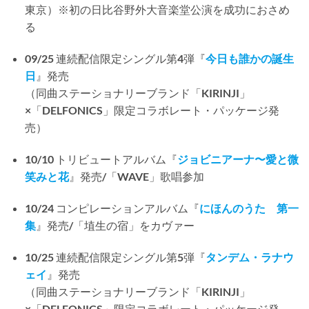
東京）※初の日比谷野外大音楽堂公演を成功におさめ
る
09/25 連続配信限定シングル第4弾『
今日も誰かの誕生
日
』発売
（同曲ステーショナリーブランド「KIRINJI」
×「DELFONICS」限定コラボレート・パッケージ発
売）
10/10 トリビュートアルバム『
ジョビニアーナ〜愛と微
笑みと花
』発売/「WAVE」歌唱参加
10/24 コンピレーションアルバム『
にほんのうた 第一
集
』発売/「埴生の宿」をカヴァー
10/25 連続配信限定シングル第5弾『
タンデム・ラナウ
ェイ
』発売
（同曲ステーショナリーブランド「KIRINJI」
×「DELFONICS」限定コラボレート・パッケージ発