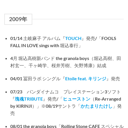
2009年
01/14 土岐麻子 アルバム『
TOUCH
』発売/「FOOLS
FALL IN LOVE sings with 堀込泰行」
4月 堀込高樹新バンド the granola boys（堀込高樹、田
村玄一、千ヶ崎学、桜井芳樹、矢野博康）結成
04/01 冨田ラボ シングル『
Etoile feat. キリンジ
』発売
07/23 バンダイナムコ プレイステーション3ソフト
『
塊魂TRIBUTE
』発売/「
ヒューストン
（Re-Arranged
by KIRINJI）」※08/19サントラ「
かたまりたけし
」発
売
08/01 the granola boys「Rolling Stone CAFE スペシャル