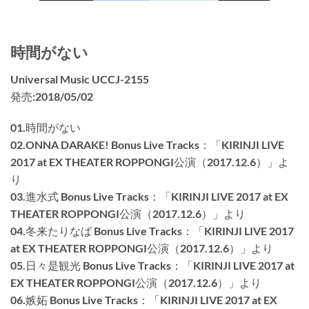
時間がない
Universal Music UCCJ-2155
発売:2018/05/02
01.時間がない
02.ONNA DARAKE! Bonus Live Tracks：「KIRINJI LIVE
2017 at EX THEATER ROPPONGI公演（2017.12.6）」よ
り
03.進水式 Bonus Live Tracks：「KIRINJI LIVE 2017 at EX
THEATER ROPPONGI公演（2017.12.6）」より
04.冬来たりなば Bonus Live Tracks：「KIRINJI LIVE 2017
at EX THEATER ROPPONGI公演（2017.12.6）」より
05.日々是観光 Bonus Live Tracks：「KIRINJI LIVE 2017 at
EX THEATER ROPPONGI公演（2017.12.6）」より
06.嫉妬 Bonus Live Tracks：「KIRINJI LIVE 2017 at EX