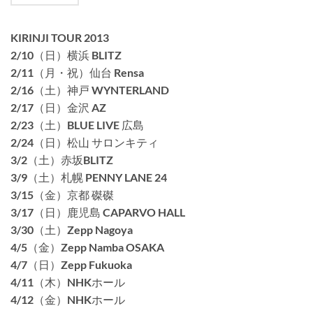
KIRINJI TOUR 2013
2/10（日）横浜 BLITZ
2/11（月・祝）仙台 Rensa
2/16（土）神戸 WYNTERLAND
2/17（日）金沢 AZ
2/23（土）BLUE LIVE 広島
2/24（日）松山 サロンキティ
3/2（土）赤坂BLITZ
3/9（土）札幌 PENNY LANE 24
3/15（金）京都 磔磔
3/17（日）鹿児島 CAPARVO HALL
3/30（土）Zepp Nagoya
4/5（金）Zepp Namba OSAKA
4/7（日）Zepp Fukuoka
4/11（木）NHKホール
4/12（金）NHKホール