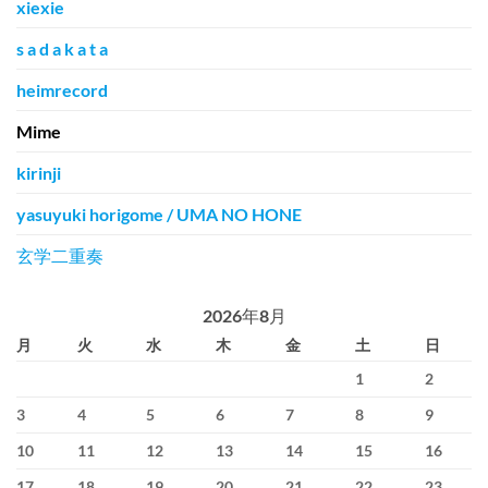
xiexie
s a d a k a t a
heimrecord
Mime
kirinji
yasuyuki horigome / UMA NO HONE
玄学二重奏
2026年8月
月
火
水
木
金
土
日
1
2
3
4
5
6
7
8
9
10
11
12
13
14
15
16
17
18
19
20
21
22
23