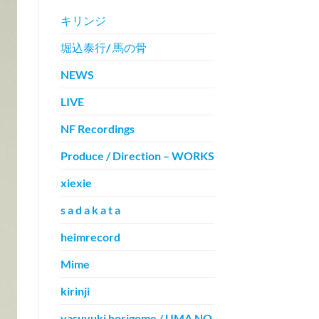
キリンジ
堀込泰行/ 馬の骨
NEWS
LIVE
NF Recordings
Produce / Direction – WORKS
xiexie
s a d a k a t a
heimrecord
Mime
kirinji
yasuyuki horigome / UMA NO