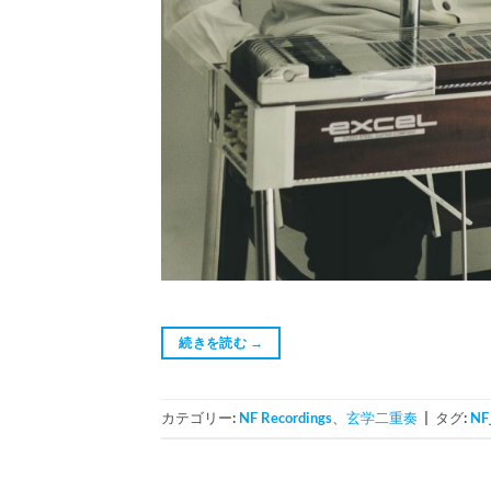
続きを読む
→
カテゴリー:
NF Recordings
、
玄学二重奏
|
タグ:
NF