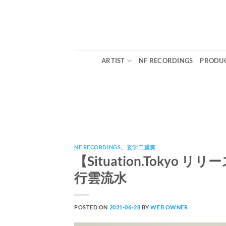
Skip
to
content
ARTIST
NF RECORDINGS
PRODUC
NF RECORDINGS
、
玄学二重奏
【Situation.Tokyo 
行雲流水
POSTED ON
2021-06-28
BY
WEB OWNER