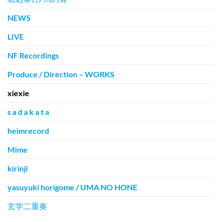
NEWS
LIVE
NF Recordings
Produce / Direction – WORKS
xiexie
s a d a k a t a
heimrecord
Mime
kirinji
yasuyuki horigome / UMA NO HONE
玄学二重奏