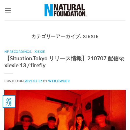
Skip
to
content
カテゴリーアーカイブ:
XIEXIE
NF RECORDINGS
、
XIEXIE
【Situation.Tokyo リリース情報】210707 配信sg
xiexie 13 / firefly
POSTED ON
2021-07-05
BY
WEB OWNER
05
7月