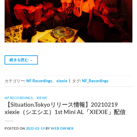
続きを読む
→
カテゴリー:
NF Recordings
、
xiexie
|
タグ:
NF_Recordings
NF RECORDINGS
、
XIEXIE
【Situation.Tokyoリリース情報】20210219
xiexie（シエシエ）1st Mini AL「XIEXIE」配信
POSTED ON
2021-02-19
BY
WEB OWNER