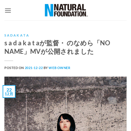
Skip
to
content
S A D A K A T A
s a d a k a t aが監督・ のなめら「NO
NAME」MVが公開されました
POSTED ON
2021-12-22
BY
WEB OWNER
22
12月