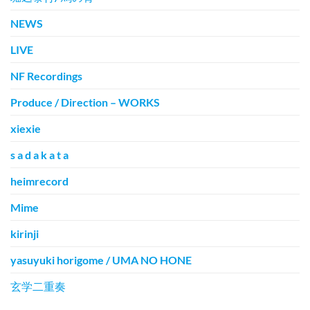
NEWS
LIVE
NF Recordings
Produce / Direction – WORKS
xiexie
s a d a k a t a
heimrecord
Mime
kirinji
yasuyuki horigome / UMA NO HONE
玄学二重奏