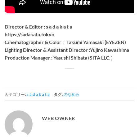
Director & Editor : s a d a k a t a
https://sadakata.tokyo
Cinematographer & Color：Takumi Yamasaki (EYEZEN)
Lighting Director & Assistant Director :Yujiro Kawashima
Production Manager : Yasushi Shibata (SITA LLC.）
カテゴリー:
s a d a k a t a
タグ:
のなめら
WEB OWNER