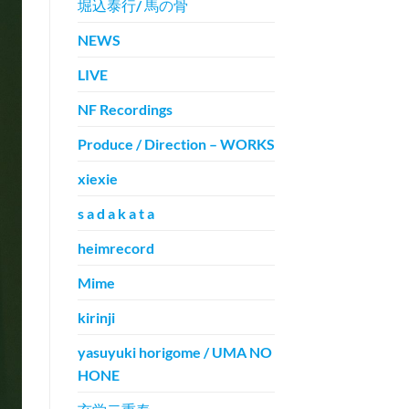
堀込泰行/ 馬の骨
NEWS
LIVE
NF Recordings
Produce / Direction – WORKS
xiexie
s a d a k a t a
heimrecord
Mime
kirinji
yasuyuki horigome / UMA NO
HONE