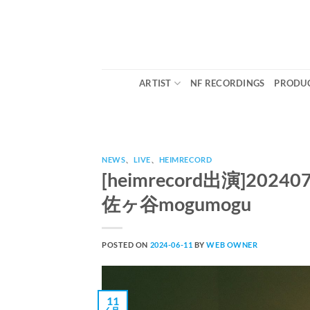
Skip
to
content
ARTIST
NF RECORDINGS
PRODUC
NEWS
、
LIVE
、
HEIMRECORD
[heimrecord出演]202
佐ヶ谷mogumogu
POSTED ON
2024-06-11
BY
WEB OWNER
11