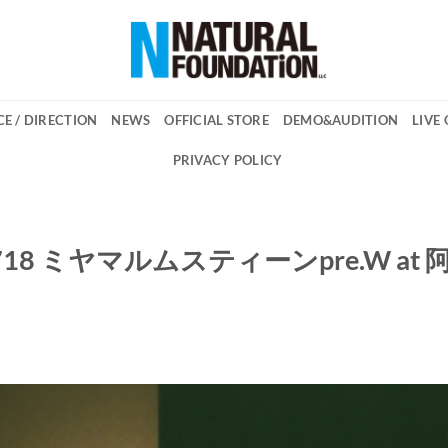
E / DIRECTION
NEWS
OFFICIAL STORE
DEMO&AUDITION
LIVE
PRIVACY POLICY
40718 ミヤマルムスティーンpre.W at 