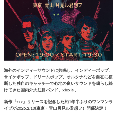
海外のインディーサウンドに共鳴し、インディーポップ、
サイケポップ、ドリームポップ、オ
ルタナなどを⾃在に横
断した独⾃のキャッチーで⼼地の良いサウンドを鳴らし続
けてきた国内
外⼤注⽬バンド、xiexie 。
新作『zzz』リリースを記念した約1年半ぶりの
ワンマンラ
イブが
2026.2.10(
東京・青山月見ル君想フ）開催決定！