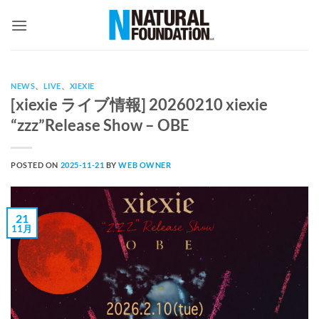
Skip
to
content
NEWS
、
LIVE
、
XIEXIE
[xiexie ライブ情報] 20260210 xiexie
“zzz”Release Show – OBE
POSTED ON
2025-11-21
BY
WEB OWNER
21
11月