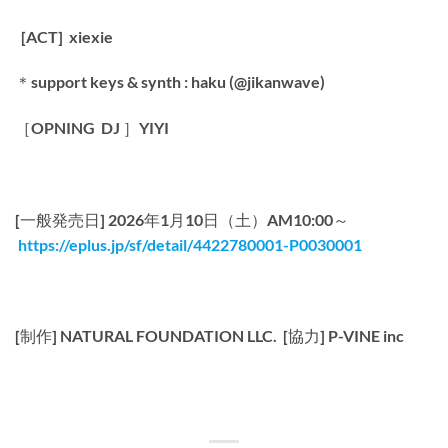
[ACT] xiexie
＊support keys & synth : haku (@jikanwave)
［OPNING DJ ］YIYI
[一般発売日] 2026年1月10日（土）AM10:00～
https://eplus.jp/sf/detail/4422780001-P0030001
[制作] NATURAL FOUNDATION LLC.
[協力] P-VINE inc