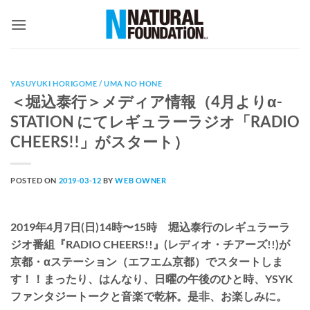
Skip
to
content
YASUYUKI HORIGOME / UMA NO HONE
＜堀込泰行＞メディア情報（4月よりα-
STATION にてレギュラーラジオ「RADIO
CHEERS!!」がスタート）
POSTED ON
2019-03-12
BY
WEB OWNER
2019年4月7日(日)14時〜15時 堀込泰行のレギュラーラ
ジオ番組『RADIO CHEERS!!』(レディオ・チアーズ!!)が
京都・αステーション（エフエム京都）でスタートしま
す！！まったり、はんなり、日曜の午後のひと時、YSYK
ファンタジートークと音楽で乾杯。是非、お楽しみに。