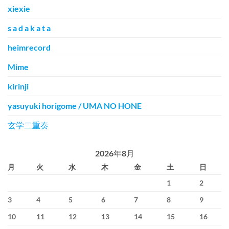
xiexie
s a d a k a t a
heimrecord
Mime
kirinji
yasuyuki horigome / UMA NO HONE
玄学二重奏
2026年8月
月
火
水
木
金
土
日
1
2
3
4
5
6
7
8
9
10
11
12
13
14
15
16