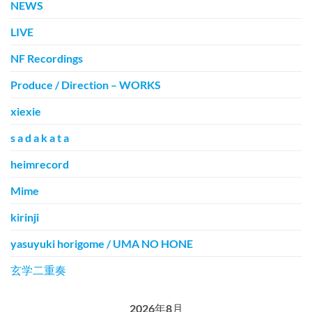
NEWS
LIVE
NF Recordings
Produce / Direction – WORKS
xiexie
s a d a k a t a
heimrecord
Mime
kirinji
yasuyuki horigome / UMA NO HONE
玄学二重奏
2026年8月