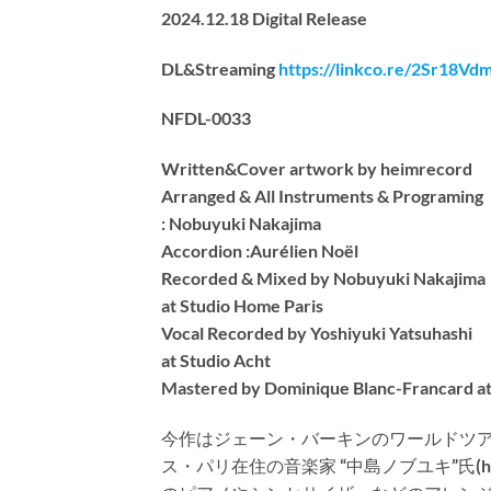
2024.12.18 Digital Release
DL&Streaming
https://linkco.re/2Sr18Vd
NFDL-0033
Written&Cover artwork by heimrecord
Arranged & All Instruments & Programing
: Nobuyuki Nakajima
Accordion :Aurélien Noël
Recorded & Mixed by Nobuyuki Nakajima
at Studio Home Paris
Vocal Recorded by Yoshiyuki Yatsuhashi
at Studio Acht
Mastered by Dominique Blanc-Francard at
今作はジェーン・バーキンのワールドツ
ス・パリ在住の音楽家 “中島ノブユキ”氏(http