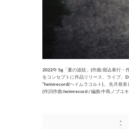
2022
年
Sg
「夏の波紋」
(
作曲
:
堀込泰行・
をコンセプトに作品リリース、ライブ、
D
“heimrecord(
ヘイムラコルト
)
。 先月発表
(
作詞作曲
:heimrecord /
編曲
:
中島ノブユキ