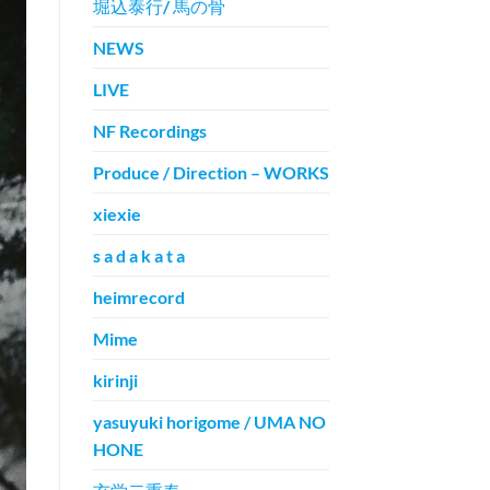
堀込泰行/ 馬の骨
NEWS
LIVE
NF Recordings
Produce / Direction – WORKS
xiexie
s a d a k a t a
heimrecord
Mime
kirinji
yasuyuki horigome / UMA NO
HONE