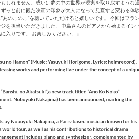
かもしれません。或いは夢の中の世界が現実を取り戻すような
。ずっと前に観た映画の印象が大人になって見直すと変わる体
に
“
あのこのこ
“
を聴いていただけると嬉しいです。 今回はフラ
ジを担当いただきました。 中島さんのピアノから始まるイン
に入りです。 お楽しみください。』
atsu no Hamon” (Music: Yasuyuki Horigome, Lyrics: heimrecord),
easing works and performing live under the concept of a uniqu
e “Banshū no Akatsuki”,a new track titled “Ano Ko Noko”
ement: Nobuyuki Nakajima) has been announced, marking the
s.
s by Nobuyuki Nakajima, a Paris-based musician known for his
 world tour, as well as his contributions to historical drama
arrangement includes piano and synthesizer, complemented by