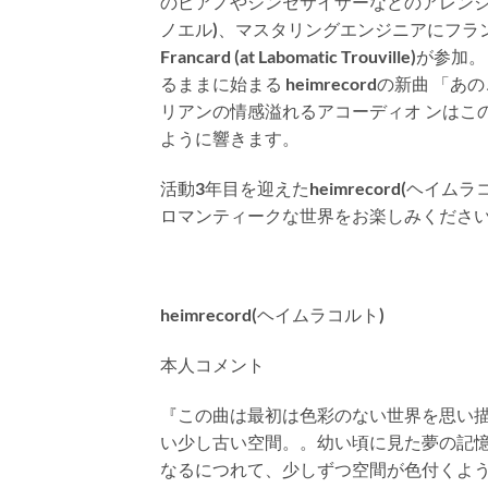
のピアノやシンセサイザーなどのアレンジメ
ノエル)、マスタリングエンジニアにフランスを
Francard (at Labomatic Trouv
るままに始まる heimrecordの新曲 
リアンの情感溢れるアコーディオ ンは
ように響きます。
活動
3
年目を迎えた
heimrecord(
ヘイムラ
ロマンティークな世界をお楽しみくださ
heimrecord(ヘイムラコルト)
本人コメント
『この曲は最初は色彩のない世界を思い
い少し古い空間。。幼い頃に見た夢の記
なるにつれて、少しずつ空間が色付くよ