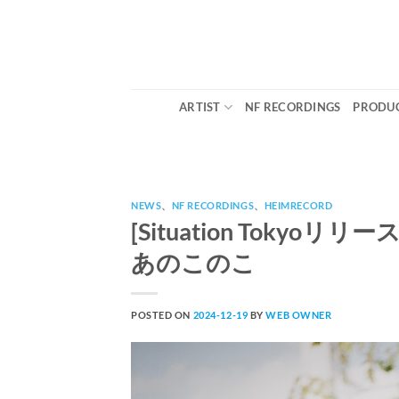
Skip
to
content
ARTIST
NF RECORDINGS
PRODUC
NEWS
、
NF RECORDINGS
、
HEIMRECORD
[Situation Tokyoリリー
あのこのこ
POSTED ON
2024-12-19
BY
WEB OWNER