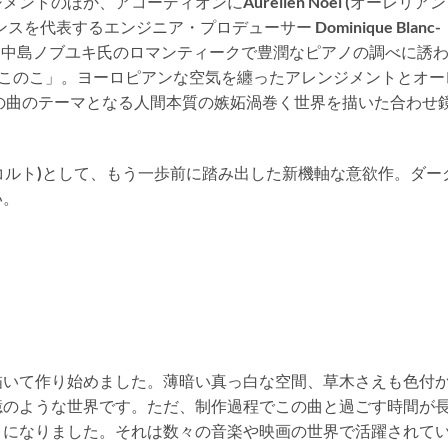
ントのほか、アコーディオンにAurélien Noël (オーレリア
代表するエンジニア・プロデューサー Dominique Blanc-
ille)が参加。 中島ノブユキ氏のロマンティークで豊潤なピアノの調べに誘
「あのこのこ」。ヨーロピアンな空気を纏ったアレンジメントとオー
この曲のテーマとなる人間本質の嫉妬渦巻く世界を描いた合わせ
コルト
)
として、もう一歩前に踏み出した新機軸な意欲作。ダー
い。
描いて作り始めました。薄暗い真っ白な空間、草木さえも色付
憶のような世界です。ただ、制作過程でこの曲と過ごす時間が
うになりました。それは数々の音楽や映画の世界で活躍されて