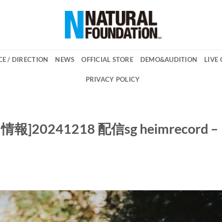
E / DIRECTION
NEWS
OFFICIAL STORE
DEMO&AUDITION
LIVE
PRIVACY POLICY
ス情報]20241218 配信sg heimrecord –